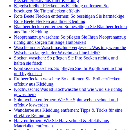
Flecken effektiv aus Ihrer Kleidung
Kugelschreiber Flecken aus Kleidung entfernen: So
beseitigen Sie Tintenflecken effektiv
Rote Beete Flecken entfernen: So beseitigen Sie hartnäckige
Rote Beete Flecken aus Ihrer Kleidung
Blaubeerflecken entfernen: So beseitigen Sie Blaubeerflecken
aus Ihrer Kleidung
Neoprenanzug waschen: So pflegen Sie Ihren Neoprenanzug
richtig und sorgen für lange Haltbarkeit
Wäsche in der Waschmaschine vergessen: Was tun, wenn die
Wäsche zu lange in der Waschmaschine bleibt?
Socken waschen: So pflegen Sie Ihre Socken richtig und
halten sie frisch
Kopfkissen waschen: So pflegen Sie Ihr Kopfkissen richtig
und hygienisch
Erdbeerflecken waschen: So entfernen Sie Erdbeerflecken
effektiv aus Kleidung
Kochwäsche: Was ist Kochwäsche und wie wird sie richtig
gewaschen?
Spinnweben entfernen: Wie Sie Spinnweben schnell und
effektiv loswerden
Wandfarbe aus Kleidung entfernen: Tipps & Tricks für eine
effektive Reinigung
Harz entfernen: Wie Sie Harz schnell & effektiv aus
Materialien entfernen