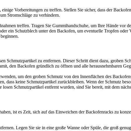
 einige Vorbereitungen zu treffen. Stellen Sie sicher, dass der Backof
 um Stromschläge zu verhindern.
tzmaßnahmen treffen. Tragen Sie Gummihandschuhe, um Ihre Hände vor de
 oder ein Schutzblech unter den Backofen, um eventuelle Tropfen oder
 beginnen.
losen Schmutzpartikel zu entfernen. Dieser Schritt dient dazu, groben
amit, den Backofen gründlich zu öffnen und alle herausnehmbaren Geg
erwenden, um den groben Schmutz von den Innenflächen des Backofens
len, dass keine Schmutzpartikel zurückbleiben. Wenn der Schmutz beson
losen Schmutzpartikel entfernt wurden, sind Sie bereit, mit dem nächs
aben, ist es Zeit, sich auf das Einweichen der Backofenracks zu konzen
tfernen. Legen Sie sie in eine große Wanne oder Spüle, die groß genug