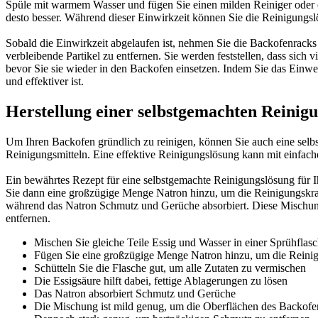
Spüle mit warmem Wasser und fügen Sie einen milden Reiniger oder ei
desto besser. Während dieser Einwirkzeit können Sie die Reinigungsl
Sobald die Einwirkzeit abgelaufen ist, nehmen Sie die Backofenrac
verbleibende Partikel zu entfernen. Sie werden feststellen, dass sic
bevor Sie sie wieder in den Backofen einsetzen. Indem Sie das Einwei
und effektiver ist.
Herstellung einer selbstgemachten Reinig
Um Ihren Backofen gründlich zu reinigen, können Sie auch eine selbs
Reinigungsmitteln. Eine effektive Reinigungslösung kann mit einfache
Ein bewährtes Rezept für eine selbstgemachte Reinigungslösung für I
Sie dann eine großzügige Menge Natron hinzu, um die Reinigungskraft 
während das Natron Schmutz und Gerüche absorbiert. Diese Mischung
entfernen.
Mischen Sie gleiche Teile Essig und Wasser in einer Sprühflas
Fügen Sie eine großzügige Menge Natron hinzu, um die Reinig
Schütteln Sie die Flasche gut, um alle Zutaten zu vermischen
Die Essigsäure hilft dabei, fettige Ablagerungen zu lösen
Das Natron absorbiert Schmutz und Gerüche
Die Mischung ist mild genug, um die Oberflächen des Backofe