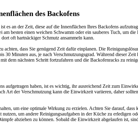
nnenflächen des Backofens
ist es an der Zeit, diese auf die Innenflächen Ihres Backofens aufzutr
i am besten einen weichen Schwamm oder ein sauberes Tuch, um die Re
ch dort oft hartnäckiger Schmutz ansammeln kann.
zu achten, dass Sie genügend Zeit dafür einplanen. Die Reinigungslösu
15 bis 30 Minuten aus, je nach Verschmutzungsgrad. Während dieser Zei
, mit dem nächsten Schritt fortzufahren und die Backofenracks zu reinig
 aufgetragen haben, ist es wichtig, ihr ausreichend Zeit zum Einwirk
ach Art der Verschmutzung kann die Einwirkzeit variieren, daher sollte
halten, um eine optimale Wirkung zu erzielen. Achten Sie darauf, dass
utzen, um andere Reinigungsaufgaben in der Küche zu erledigen oder e
e abziehen zu können. Sobald die Einwirkzeit abgelaufen ist, sind Si