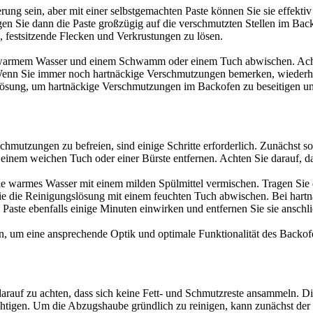
 sein, aber mit einer selbstgemachten Paste können Sie sie effektiv e
agen Sie dann die Paste großzügig auf die verschmutzten Stellen im Bac
i, festsitzende Flecken und Verkrustungen zu lösen.
t warmem Wasser und einem Schwamm oder einem Tuch abwischen. Achten
nn Sie immer noch hartnäckige Verschmutzungen bemerken, wiederho
ive Lösung, um hartnäckige Verschmutzungen im Backofen zu beseitigen u
utzungen zu befreien, sind einige Schritte erforderlich. Zunächst soll
it einem weichen Tuch oder einer Bürste entfernen. Achten Sie darauf, d
ie warmes Wasser mit einem milden Spülmittel vermischen. Tragen Sie 
Sie die Reinigungslösung mit einem feuchten Tuch abwischen. Bei har
 Paste ebenfalls einige Minuten einwirken und entfernen Sie sie ansch
, um eine ansprechende Optik und optimale Funktionalität des Backofe
darauf zu achten, dass sich keine Fett- und Schmutzreste ansammeln.
htigen. Um die Abzugshaube gründlich zu reinigen, kann zunächst der F