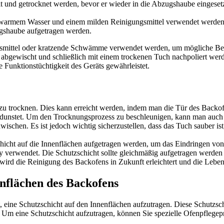
t und getrocknet werden, bevor er wieder in die Abzugshaube eingesetz
 warmem Wasser und einem milden Reinigungsmittel verwendet werde
ugshaube aufgetragen werden.
gungsmittel oder kratzende Schwämme verwendet werden, um mögliche 
abgewischt und schließlich mit einem trockenen Tuch nachpoliert wer
 Funktionstüchtigkeit des Geräts gewährleistet.
u trocknen. Dies kann erreicht werden, indem man die Tür des Backofe
 verdunstet. Um den Trocknungsprozess zu beschleunigen, kann man auc
schen. Es ist jedoch wichtig sicherzustellen, dass das Tuch sauber is
chicht auf die Innenflächen aufgetragen werden, um das Eindringen von
ay verwendet. Die Schutzschicht sollte gleichmäßig aufgetragen werden
rd die Reinigung des Backofens in Zukunft erleichtert und die Lebens
enflächen des Backofens
 eine Schutzschicht auf den Innenflächen aufzutragen. Diese Schutzs
. Um eine Schutzschicht aufzutragen, können Sie spezielle Ofenpflegep