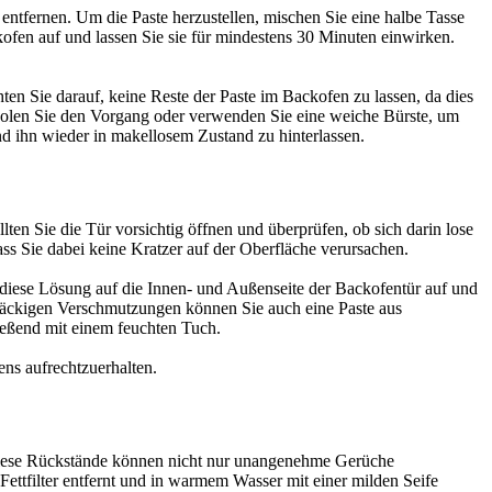
ntfernen. Um die Paste herzustellen, mischen Sie eine halbe Tasse
kofen auf und lassen Sie sie für mindestens 30 Minuten einwirken.
 Sie darauf, keine Reste der Paste im Backofen zu lassen, da dies
len Sie den Vorgang oder verwenden Sie eine weiche Bürste, um
nd ihn wieder in makellosem Zustand zu hinterlassen.
ten Sie die Tür vorsichtig öffnen und überprüfen, ob sich darin lose
ass Sie dabei keine Kratzer auf der Oberfläche verursachen.
diese Lösung auf die Innen- und Außenseite der Backofentür auf und
tnäckigen Verschmutzungen können Sie auch eine Paste aus
ließend mit einem feuchten Tuch.
ns aufrechtzuerhalten.
 Diese Rückstände können nicht nur unangenehme Gerüche
ettfilter entfernt und in warmem Wasser mit einer milden Seife