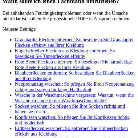
Wann sollte ich einen Fachmann hinzuziehen?
Bei anhaltenden Feuchtigkeitsproblemen oder wenn die Ursache
nicht klar ist, sollten Sie professionelle Hilfe in Anspruch nehmen.
Neueste Beiträge
Granatapfel Flecken entfernen: So beseitigen Sie Granatapfel
Flecken effektiv aus Ihrer Kleidung
Kugelschreiber Flecken aus Kleidung entfernen: So
beseitigen Sie Tintenflecken effektiv
Rote Beete Flecken entfernen: So beseitigen Sie hartnäckige
Rote Beete Flecken aus Ihrer Kleidung
Blaubeerflecken entfernen: So beseitigen Sie Blaubeerflecken
aus Ihrer Kleidung
Neoprenanzug waschen: So pflegen Sie Ihren Neoprenanzug
richtig und sorgen für lange Haltbarkeit
Wäsche in der Waschmaschine vergessen: Was tun, wenn die
Wäsche zu lange in der Waschmaschine bleibt?
Socken waschen: So pflegen Sie Ihre Socken richtig und
halten sie frisch
Kopfkissen waschen: So pflegen Sie Ihr Kopfkissen richtig
und hygienisch
Erdbeerflecken waschen: So entfernen Sie Erdbeerflecken
effektiv aus Kleidung