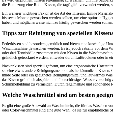
Es wird empfohlen, Kissen regelmäßig zu waschen, um ihre Sauberkei
die Benutzung eine Rolle. Kissen, die tagtäglich verwendet werden, s
Ein weiterer wichtiger Faktor ist die Art des Kissens. Einige Materi
bis sechs Monate gewaschen werden sollten, um eine optimale Hygiene 
haben und möglicherweise nicht zu häufig gewaschen werden sollten,
Tipps zur Reinigung von speziellen Kissen
Federkissen sind besonders gemütlich und bieten eine kuschelige Unter
Waschmaschine gewaschen werden. Es ist jedoch ratsam, vor dem Wasche
oder drei Tennisbälle zusammen mit den Kissen in die Waschmaschine 
gründlich getrocknet werden, entweder durch Lufttrocknen oder in ein
Nackenkissen sind speziell geformt, um eine ergonomische Unterstüt
sie eine etwas andere Reinigungsmethode als herkömmliche Kissen. 
milde Seife oder ein geeignetes Reinigungsmittel und lauwarmes Was
das Kissen gründlich abspülen und überschüssiges Wasser vorsichtig 
Schimmelbildung zu vermeiden. Durch regelmäßige und schonende Rei
Welche Waschmittel sind am besten geeign
Es gibt eine große Auswahl an Waschmitteln, die für das Waschen von
oder Colorwaschmittel sind eine gute Wahl, da sie für empfindliche S