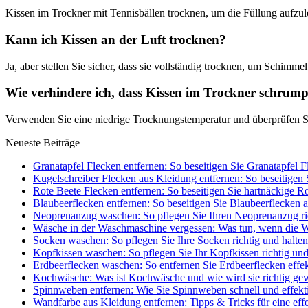
Kissen im Trockner mit Tennisbällen trocknen, um die Füllung aufzul
Kann ich Kissen an der Luft trocknen?
Ja, aber stellen Sie sicher, dass sie vollständig trocknen, um Schimme
Wie verhindere ich, dass Kissen im Trockner schrum
Verwenden Sie eine niedrige Trocknungstemperatur und überprüfen Si
Neueste Beiträge
Granatapfel Flecken entfernen: So beseitigen Sie Granatapfel F
Kugelschreiber Flecken aus Kleidung entfernen: So beseitigen S
Rote Beete Flecken entfernen: So beseitigen Sie hartnäckige R
Blaubeerflecken entfernen: So beseitigen Sie Blaubeerflecken 
Neoprenanzug waschen: So pflegen Sie Ihren Neoprenanzug rich
Wäsche in der Waschmaschine vergessen: Was tun, wenn die W
Socken waschen: So pflegen Sie Ihre Socken richtig und halten 
Kopfkissen waschen: So pflegen Sie Ihr Kopfkissen richtig un
Erdbeerflecken waschen: So entfernen Sie Erdbeerflecken effe
Kochwäsche: Was ist Kochwäsche und wie wird sie richtig ge
Spinnweben entfernen: Wie Sie Spinnweben schnell und effekt
Wandfarbe aus Kleidung entfernen: Tipps & Tricks für eine eff