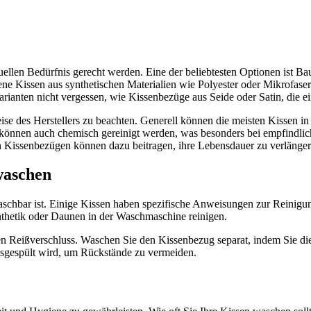
uellen Bedürfnis gerecht werden. Eine der beliebtesten Optionen ist Baum
ne Kissen aus synthetischen Materialien wie Polyester oder Mikrofase
arianten nicht vergessen, wie Kissenbezüge aus Seide oder Satin, die e
weise des Herstellers zu beachten. Generell können die meisten Kissen
können auch chemisch gereinigt werden, was besonders bei empfindlic
Kissenbezügen können dazu beitragen, ihre Lebensdauer zu verlänger
waschen
waschbar ist. Einige Kissen haben spezifische Anweisungen zur Reinigu
nthetik oder Daunen in der Waschmaschine reinigen.
den Reißverschluss. Waschen Sie den Kissenbezug separat, indem Sie d
ausgespült wird, um Rückstände zu vermeiden.