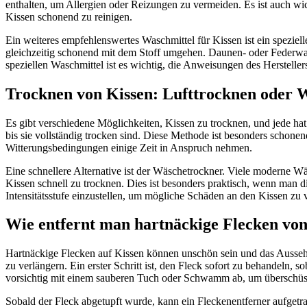
enthalten, um Allergien oder Reizungen zu vermeiden. Es ist auch wi
Kissen schonend zu reinigen.
Ein weiteres empfehlenswertes Waschmittel für Kissen ist ein speziel
gleichzeitig schonend mit dem Stoff umgehen. Daunen- oder Federwasch
speziellen Waschmittel ist es wichtig, die Anweisungen des Hersteller
Trocknen von Kissen: Lufttrocknen oder 
Es gibt verschiedene Möglichkeiten, Kissen zu trocknen, und jede hat 
bis sie vollständig trocken sind. Diese Methode ist besonders schon
Witterungsbedingungen einige Zeit in Anspruch nehmen.
Eine schnellere Alternative ist der Wäschetrockner. Viele moderne 
Kissen schnell zu trocknen. Dies ist besonders praktisch, wenn man d
Intensitätsstufe einzustellen, um mögliche Schäden an den Kissen z
Wie entfernt man hartnäckige Flecken von
Hartnäckige Flecken auf Kissen können unschön sein und das Aussehe
zu verlängern. Ein erster Schritt ist, den Fleck sofort zu behandel
vorsichtig mit einem sauberen Tuch oder Schwamm ab, um überschüssig
Sobald der Fleck abgetupft wurde, kann ein Fleckenentferner aufgetra