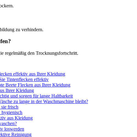
ockern.
lbildung zu verhindern.
pfen?
e regelmäßig den Trocknungsfortschritt.
lecken effektiv aus Ihrer Kleidung
ie Tintenflecken effektiv
ote Beete Flecken aus Ihrer Kleidung
aus Ihrer Kleidung
tig und sorgen für lange Haltbarkeit
äsche zu lange in der Waschmaschine bleibt?
sie frisch
d hygienisch
ktiv aus Kleidung
waschen?
iv loswerden
ektive Reinigung