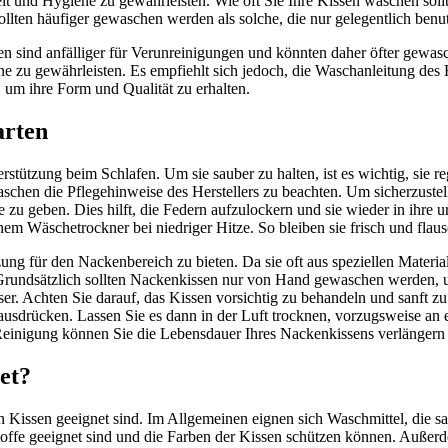
t und Hygiene zu gewährleisten. Wie oft Sie Ihre Kissen waschen sollt
ollten häufiger gewaschen werden als solche, die nur gelegentlich benu
alien sind anfälliger für Verunreinigungen und könnten daher öfter gew
zu gewährleisten. Es empfiehlt sich jedoch, die Waschanleitung des He
 um ihre Form und Qualität zu erhalten.
arten
stützung beim Schlafen. Um sie sauber zu halten, ist es wichtig, sie r
n die Pflegehinweise des Herstellers zu beachten. Um sicherzustellen,
zu geben. Dies hilft, die Federn aufzulockern und sie wieder in ihre
em Wäschetrockner bei niedriger Hitze. So bleiben sie frisch und flaus
zung für den Nackenbereich zu bieten. Da sie oft aus speziellen Mater
Grundsätzlich sollten Nackenkissen nur von Hand gewaschen werden, 
ser. Achten Sie darauf, das Kissen vorsichtig zu behandeln und sanft
ausdrücken. Lassen Sie es dann in der Luft trocknen, vorzugsweise an
nigung können Sie die Lebensdauer Ihres Nackenkissens verlängern u
et?
 Kissen geeignet sind. Im Allgemeinen eignen sich Waschmittel, die san
toffe geeignet sind und die Farben der Kissen schützen können. Außerde