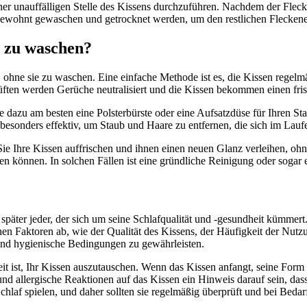
er unauffälligen Stelle des Kissens durchzuführen. Nachdem der Flecke
ewohnt gewaschen und getrocknet werden, um den restlichen Fleckenen
e zu waschen?
n, ohne sie zu waschen. Eine einfache Methode ist es, die Kissen rege
 Lüften werden Gerüche neutralisiert und die Kissen bekommen einen fri
e dazu am besten eine Polsterbürste oder eine Aufsatzdüse für Ihren S
st besonders effektiv, um Staub und Haare zu entfernen, die sich im La
 Ihre Kissen auffrischen und ihnen einen neuen Glanz verleihen, ohne
n können. In solchen Fällen ist eine gründliche Reinigung oder sogar 
der später jeder, der sich um seine Schlafqualität und -gesundheit kümme
n Faktoren ab, wie der Qualität des Kissens, der Häufigkeit der Nutzung
g und hygienische Bedingungen zu gewährleisten.
t ist, Ihr Kissen auszutauschen. Wenn das Kissen anfangt, seine Form z
d allergische Reaktionen auf das Kissen ein Hinweis darauf sein, dass 
hlaf spielen, und daher sollten sie regelmäßig überprüft und bei Bedarf