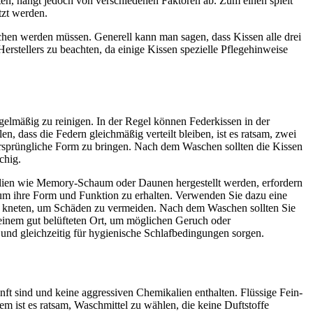
en, hängt jedoch von verschiedenen Faktoren ab. Zum einen spielt
tzt werden.
aschen werden müssen. Generell kann man sagen, dass Kissen alle drei
rstellers zu beachten, da einige Kissen spezielle Pflegehinweise
egelmäßig zu reinigen. In der Regel können Federkissen in der
 dass die Federn gleichmäßig verteilt bleiben, ist es ratsam, zwei
 ursprüngliche Form zu bringen. Nach dem Waschen sollten die Kissen
chig.
ialien wie Memory-Schaum oder Daunen hergestellt werden, erfordern
um ihre Form und Funktion zu erhalten. Verwenden Sie dazu eine
 zu kneten, um Schäden zu vermeiden. Nach dem Waschen sollten Sie
 einem gut belüfteten Ort, um möglichen Geruch oder
nd gleichzeitig für hygienische Schlafbedingungen sorgen.
ft sind und keine aggressiven Chemikalien enthalten. Flüssige Fein-
m ist es ratsam, Waschmittel zu wählen, die keine Duftstoffe