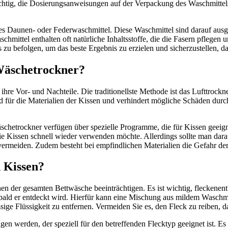
chtig, die Dosierungsanweisungen auf der Verpackung des Waschmittels
les Daunen- oder Federwaschmittel. Diese Waschmittel sind darauf ausge
mittel enthalten oft natürliche Inhaltsstoffe, die die Fasern pflegen
s zu befolgen, um das beste Ergebnis zu erzielen und sicherzustellen, da
Wäschetrockner?
ihre Vor- und Nachteile. Die traditionellste Methode ist das Lufttrock
end für die Materialien der Kissen und verhindert mögliche Schäden dur
Wäschetrockner verfügen über spezielle Programme, die für Kissen gee
ie Kissen schnell wieder verwenden möchte. Allerdings sollte man darau
u vermeiden. Zudem besteht bei empfindlichen Materialien die Gefahr 
 Kissen?
n der gesamten Bettwäsche beeinträchtigen. Es ist wichtig, fleckene
n, sobald er entdeckt wird. Hierfür kann eine Mischung aus mildem Wa
e Flüssigkeit zu entfernen. Vermeiden Sie es, den Fleck zu reiben, da
gen werden, der speziell für den betreffenden Flecktyp geeignet ist. E