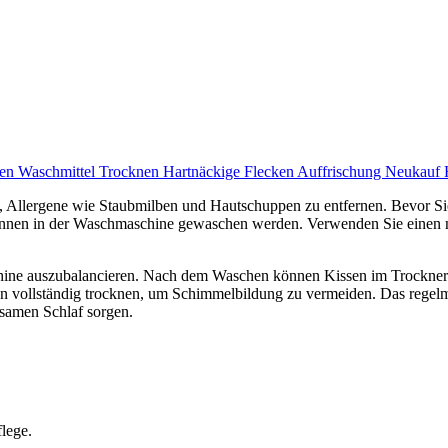
ten
Waschmittel
Trocknen
Hartnäckige Flecken
Auffrischung
Neukauf
 Allergene wie Staubmilben und Hautschuppen zu entfernen. Bevor Sie 
nnen in der Waschmaschine gewaschen werden. Verwenden Sie einen m
chine auszubalancieren. Nach dem Waschen können Kissen im Trockner 
en vollständig trocknen, um Schimmelbildung zu vermeiden. Das regelm
lsamen Schlaf sorgen.
flege.