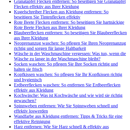
Granatapfel Flecken entfernen: So beseitigen Sie Granatapfel
Flecken effektiv aus Ihrer Kleidung
Kugelschreiber Flecken aus Kleidung entfernen: So
beseitigen Sie Tintenflecken effektiv
Rote Beete Flecken entfernen: So beseitigen Sie hartnäckige
Rote Beete Flecken aus Ihrer Kleidung
Blaubeerflecken entfernen: So beseitigen Sie Blaubeerflecken
aus Ihrer Kleidung
Neoprenanzug waschen: So pflegen Sie Ihren Neoprenanzug
richtig und sorgen für lange Haltbarkeit
Wäsche in der Waschmaschine vergessen: Was tun, wenn die
Wäsche zu lange in der Waschmaschine bleibt?
Socken waschen: So pflegen Sie Ihre Socken richtig und
halten sie frisch
Kopfkissen waschen: So pflegen Sie Ihr Kopfkissen richtig
und hygienisch
Erdbeerflecken waschen: So entfernen Sie Erdbeerflecken
effektiv aus Kleidung
Kochwäsche: Was ist Kochwäsche und wie wird sie richtig
gewaschen?
Spinnweben entfernen: Wie Sie Spinnweben schnell und
effektiv loswerden
Wandfarbe aus Kleidung entfernen: Tipps & Tricks für eine
effektive Reinigung
Harz entfernen: Wie Sie Harz schnell & effektiv aus