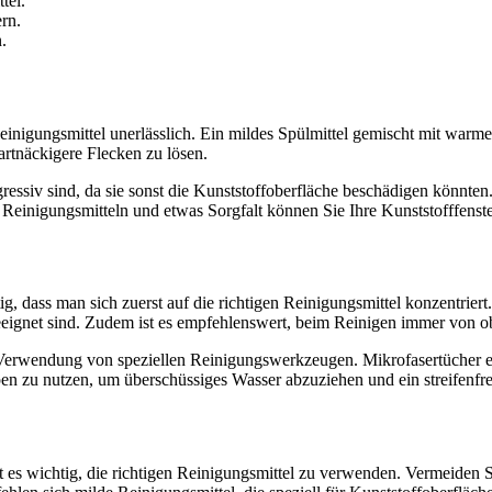
tel.
ern.
.
einigungsmittel unerlässlich. Ein mildes Spülmittel gemischt mit warm
rtnäckigere Flecken zu lösen.
ggressiv sind, da sie sonst die Kunststoffoberfläche beschädigen könnten
n Reinigungsmitteln und etwas Sorgfalt können Sie Ihre Kunststofffenst
ig, dass man sich zuerst auf die richtigen Reinigungsmittel konzentrie
geeignet sind. Zudem ist es empfehlenswert, beim Reinigen immer von o
e Verwendung von speziellen Reinigungswerkzeugen. Mikrofasertücher e
en zu nutzen, um überschüssiges Wasser abzuziehen und ein streifenfrei
t es wichtig, die richtigen Reinigungsmittel zu verwenden. Vermeiden 