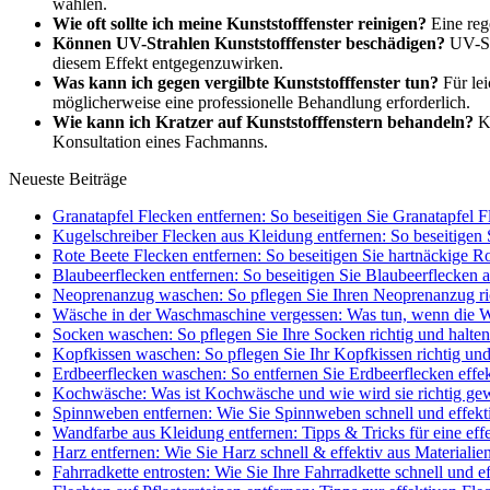
wählen.
Wie oft sollte ich meine Kunststofffenster reinigen?
Eine reg
Können UV-Strahlen Kunststofffenster beschädigen?
UV-Str
diesem Effekt entgegenzuwirken.
Was kann ich gegen vergilbte Kunststofffenster tun?
Für lei
möglicherweise eine professionelle Behandlung erforderlich.
Wie kann ich Kratzer auf Kunststofffenstern behandeln?
Kl
Konsultation eines Fachmanns.
Neueste Beiträge
Granatapfel Flecken entfernen: So beseitigen Sie Granatapfel F
Kugelschreiber Flecken aus Kleidung entfernen: So beseitigen S
Rote Beete Flecken entfernen: So beseitigen Sie hartnäckige R
Blaubeerflecken entfernen: So beseitigen Sie Blaubeerflecken 
Neoprenanzug waschen: So pflegen Sie Ihren Neoprenanzug rich
Wäsche in der Waschmaschine vergessen: Was tun, wenn die W
Socken waschen: So pflegen Sie Ihre Socken richtig und halten 
Kopfkissen waschen: So pflegen Sie Ihr Kopfkissen richtig un
Erdbeerflecken waschen: So entfernen Sie Erdbeerflecken effe
Kochwäsche: Was ist Kochwäsche und wie wird sie richtig ge
Spinnweben entfernen: Wie Sie Spinnweben schnell und effekt
Wandfarbe aus Kleidung entfernen: Tipps & Tricks für eine eff
Harz entfernen: Wie Sie Harz schnell & effektiv aus Materialie
Fahrradkette entrosten: Wie Sie Ihre Fahrradkette schnell und e