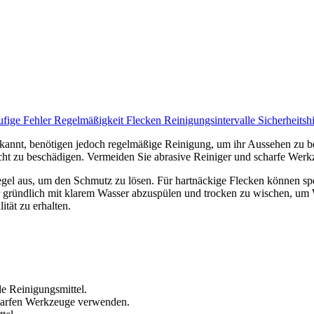
fige Fehler
Regelmäßigkeit
Flecken
Reinigungsintervalle
Sicherheits
it bekannt, benötigen jedoch regelmäßige Reinigung, um ihr Aussehen 
ht zu beschädigen. Vermeiden Sie abrasive Reiniger und scharfe Werkze
gel aus, um den Schmutz zu lösen. Für hartnäckige Flecken können spez
er gründlich mit klarem Wasser abzuspülen und trocken zu wischen, um 
ität zu erhalten.
 Reinigungsmittel.
charfen Werkzeuge verwenden.