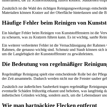
hinterlassen, die zu Schlierenbildung führen können. Stattdessen empf
Zusätzlich ist die Wahl des richtigen Reinigungswerkzeugs entschei
Materialien können Kratzer auf der Oberfläche hinterlassen und die
Häufige Fehler beim Reinigen von Kunstst
Ein häufiger Fehler beim Reinigen von Kunststofffenstern ist die Ve
zu scheuern, was zu Kratzern führen kann. Es ist wichtig, sanfte R
Ein weiterer verbreiteter Fehler ist die Vernachlässigung der Rahme
Rahmen, die genauso wichtig sind. Schmutz und Staub können sich in 
um die Langlebigkeit der Kunststofffenster zu gewährleisten.
Die Bedeutung von regelmäßiger Reinigun
Regelmäßige Reinigung spielt eine entscheidende Rolle bei der Pfle
der Zeit ansammeln. Dadurch werden nicht nur die Fenster sauber geha
Zusätzlich zur äußerlichen Sauberkeit tragen regelmäßige Reinigung
eventuelle Schäden frühzeitig erkannt und behoben, was langfristig d
ästhetischen Gründen wichtig, sondern auch, um die Lebensdauer und 
Wie man hartnäckige Flecken entfernt