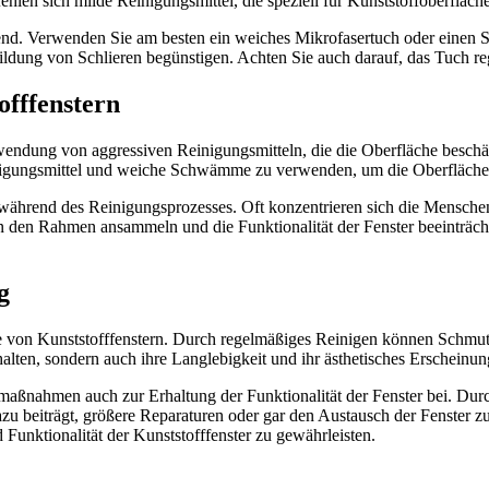
ehlen sich milde Reinigungsmittel, die speziell für Kunststoffoberfläc
dend. Verwenden Sie am besten ein weiches Mikrofasertuch oder einen 
 Bildung von Schlieren begünstigen. Achten Sie auch darauf, das Tuc
offfenstern
rwendung von aggressiven Reinigungsmitteln, die die Oberfläche beschä
einigungsmittel und weiche Schwämme zu verwenden, um die Oberfläche 
n während des Reinigungsprozesses. Oft konzentrieren sich die Mensche
den Rahmen ansammeln und die Funktionalität der Fenster beeinträchti
g
ge von Kunststofffenstern. Durch regelmäßiges Reinigen können Schmut
lten, sondern auch ihre Langlebigkeit und ihr ästhetisches Erscheinung
smaßnahmen auch zur Erhaltung der Funktionalität der Fenster bei. D
azu beiträgt, größere Reparaturen oder gar den Austausch der Fenster z
Funktionalität der Kunststofffenster zu gewährleisten.