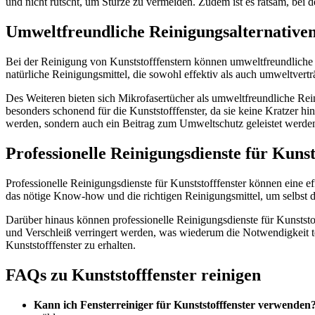
und nicht rutscht, um Stürze zu vermeiden. Zudem ist es ratsam, bei
Umweltfreundliche Reinigungsalternative
Bei der Reinigung von Kunststofffenstern können umweltfreundliche 
natürliche Reinigungsmittel, die sowohl effektiv als auch umweltver
Des Weiteren bieten sich Mikrofasertücher als umweltfreundliche Re
besonders schonend für die Kunststofffenster, da sie keine Kratzer h
werden, sondern auch ein Beitrag zum Umweltschutz geleistet werde
Professionelle Reinigungsdienste für Kunst
Professionelle Reinigungsdienste für Kunststofffenster können eine e
das nötige Know-how und die richtigen Reinigungsmittel, um selbst d
Darüber hinaus können professionelle Reinigungsdienste für Kunstst
und Verschleiß verringert werden, was wiederum die Notwendigkeit teu
Kunststofffenster zu erhalten.
FAQs zu Kunststofffenster reinigen
Kann ich Fensterreiniger für Kunststofffenster verwenden