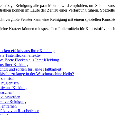
elmäßige Reinigung alle paar Monate wird empfohlen, um Schmutzan
ahlen können im Laufe der Zeit zu einer Verfärbung führen. Speziell
cht vergilbte Fenster kann eine Reinigung mit einem speziellen Kunststo
eine Kratzer können mit speziellen Poliermitteln für Kunststoff vorsich
lecken effektiv aus Ihrer Kleidung
ie Tintenflecken effektiv
ote Beete Flecken aus Ihrer Kleidung
aus Ihrer Kleidung
tig und sorgen für lange Haltbarkeit
äsche zu lange in der Waschmaschine bleibt?
sie frisch
d hygienisch
ktiv aus Kleidung
waschen?
iv loswerden
ektive Reinigung
n entfernen
ffektiv von Rost befreien