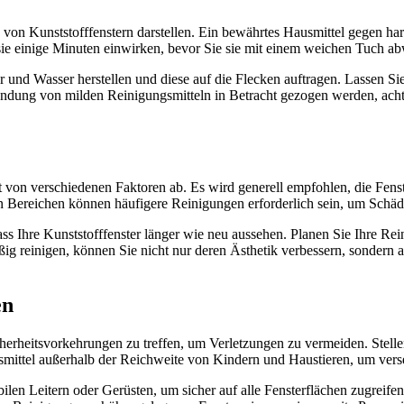
von Kunststofffenstern darstellen. Ein bewährtes Hausmittel gegen h
 sie einige Minuten einwirken, bevor Sie sie mit einem weichen Tuch a
r und Wasser herstellen und diese auf die Flecken auftragen. Lassen S
dung von milden Reinigungsmitteln in Betracht gezogen werden, achten
t von verschiedenen Faktoren ab. Es wird generell empfohlen, die Fens
ten Bereichen können häufigere Reinigungen erforderlich sein, um Sch
ass Ihre Kunststofffenster länger wie neu aussehen. Planen Sie Ihre R
g reinigen, können Sie nicht nur deren Ästhetik verbessern, sondern 
en
cherheitsvorkehrungen zu treffen, um Verletzungen zu vermeiden. Stelle
mittel außerhalb der Reichweite von Kindern und Haustieren, um vers
len Leitern oder Gerüsten, um sicher auf alle Fensterflächen zugreifen z