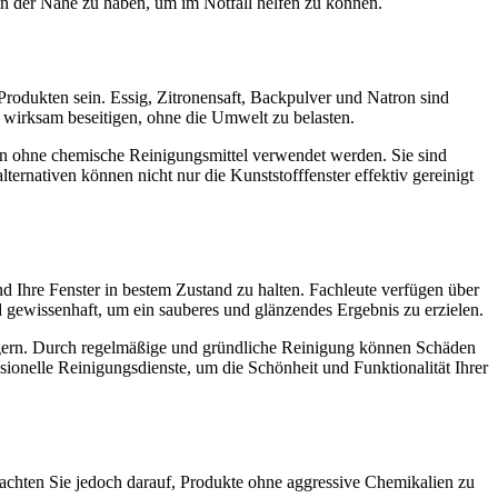
in der Nähe zu haben, um im Notfall helfen zu können.
rodukten sein. Essig, Zitronensaft, Backpulver und Natron sind
 wirksam beseitigen, ohne die Umwelt zu belasten.
en ohne chemische Reinigungsmittel verwendet werden. Sie sind
ernativen können nicht nur die Kunststofffenster effektiv gereinigt
d Ihre Fenster in bestem Zustand zu halten. Fachleute verfügen über
d gewissenhaft, um ein sauberes und glänzendes Ergebnis zu erzielen.
längern. Durch regelmäßige und gründliche Reinigung können Schäden
sionelle Reinigungsdienste, um die Schönheit und Funktionalität Ihrer
r, achten Sie jedoch darauf, Produkte ohne aggressive Chemikalien zu