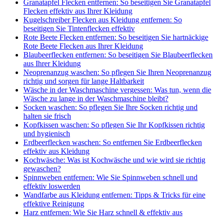
Granatapfel Flecken entfernen: So beseitigen Sie Granatapfel
Flecken effektiv aus Ihrer Kleidung
Kugelschreiber Flecken aus Kleidung entfernen: So
beseitigen Sie Tintenflecken effektiv
Rote Beete Flecken entfernen: So beseitigen Sie hartnäckige
Rote Beete Flecken aus Ihrer Kleidung
Blaubeerflecken entfernen: So beseitigen Sie Blaubeerflecken
aus Ihrer Kleidung
Neoprenanzug waschen: So pflegen Sie Ihren Neoprenanzug
richtig und sorgen für lange Haltbarkeit
Wäsche in der Waschmaschine vergessen: Was tun, wenn die
Wäsche zu lange in der Waschmaschine bleibt?
Socken waschen: So pflegen Sie Ihre Socken richtig und
halten sie frisch
Kopfkissen waschen: So pflegen Sie Ihr Kopfkissen richtig
und hygienisch
Erdbeerflecken waschen: So entfernen Sie Erdbeerflecken
effektiv aus Kleidung
Kochwäsche: Was ist Kochwäsche und wie wird sie richtig
gewaschen?
Spinnweben entfernen: Wie Sie Spinnweben schnell und
effektiv loswerden
Wandfarbe aus Kleidung entfernen: Tipps & Tricks für eine
effektive Reinigung
Harz entfernen: Wie Sie Harz schnell & effektiv aus