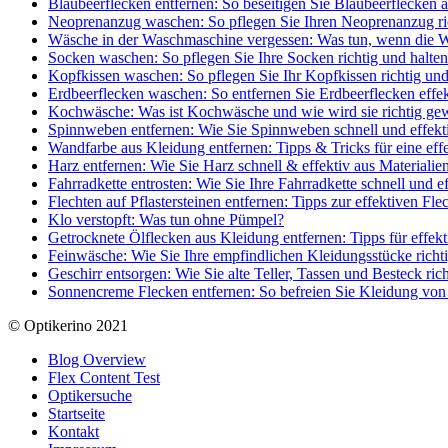
Blaubeerflecken entfernen: So beseitigen Sie Blaubeerflecken 
Neoprenanzug waschen: So pflegen Sie Ihren Neoprenanzug rich
Wäsche in der Waschmaschine vergessen: Was tun, wenn die W
Socken waschen: So pflegen Sie Ihre Socken richtig und halten 
Kopfkissen waschen: So pflegen Sie Ihr Kopfkissen richtig un
Erdbeerflecken waschen: So entfernen Sie Erdbeerflecken effe
Kochwäsche: Was ist Kochwäsche und wie wird sie richtig ge
Spinnweben entfernen: Wie Sie Spinnweben schnell und effekt
Wandfarbe aus Kleidung entfernen: Tipps & Tricks für eine eff
Harz entfernen: Wie Sie Harz schnell & effektiv aus Materialie
Fahrradkette entrosten: Wie Sie Ihre Fahrradkette schnell und e
Flechten auf Pflastersteinen entfernen: Tipps zur effektiven Fle
Klo verstopft: Was tun ohne Pümpel?
Getrocknete Ölflecken aus Kleidung entfernen: Tipps für effek
Feinwäsche: Wie Sie Ihre empfindlichen Kleidungsstücke rich
Geschirr entsorgen: Wie Sie alte Teller, Tassen und Besteck ric
Sonnencreme Flecken entfernen: So befreien Sie Kleidung vo
© Optikerino 2021
Blog Overview
Flex Content Test
Optikersuche
Startseite
Kontakt