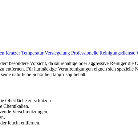
ken
Kratzer
Temperatur
Versiegelung
Professionelle Reinigungsdienste
dert besondere Vorsicht, da säurehaltige oder aggressive Reiniger di
 entfernen. Für hartnäckige Verunreinigungen eignen sich spezielle Na
eine natürliche Schönheit langfristig behält.
e Oberfläche zu schützen.
fe Chemikalien.
sitzende Verschmutzungen.
en.
er feucht entfernen.