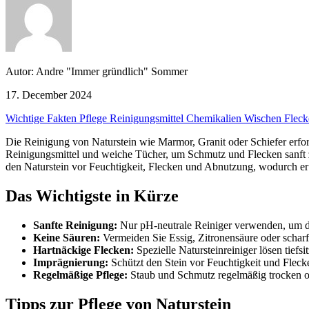
Autor: Andre "Immer gründlich" Sommer
17. December 2024
Wichtige Fakten
Pflege
Reinigungsmittel
Chemikalien
Wischen
Flec
Die Reinigung von Naturstein wie Marmor, Granit oder Schiefer erfor
Reinigungsmittel und weiche Tücher, um Schmutz und Flecken sanft zu
den Naturstein vor Feuchtigkeit, Flecken und Abnutzung, wodurch er s
Das Wichtigste in Kürze
Sanfte Reinigung:
Nur pH-neutrale Reiniger verwenden, um di
Keine Säuren:
Vermeiden Sie Essig, Zitronensäure oder schar
Hartnäckige Flecken:
Spezielle Natursteinreiniger lösen tief
Imprägnierung:
Schützt den Stein vor Feuchtigkeit und Fleck
Regelmäßige Pflege:
Staub und Schmutz regelmäßig trocken od
Tipps zur Pflege von Naturstein