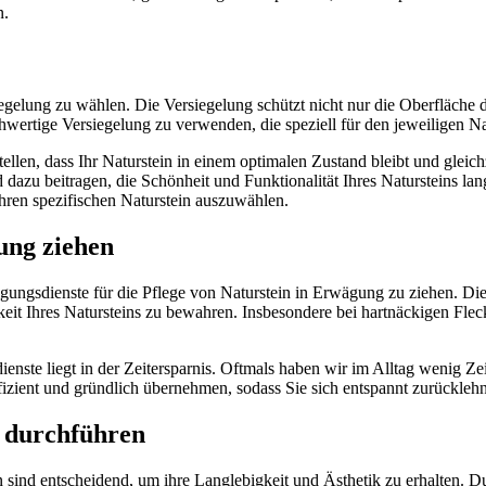
n.
siegelung zu wählen. Die Versiegelung schützt nicht nur die Oberfläche
chwertige Versiegelung zu verwenden, die speziell für den jeweiligen Na
llen, dass Ihr Naturstein in einem optimalen Zustand bleibt und gleich
 beitragen, die Schönheit und Funktionalität Ihres Natursteins langfri
Ihren spezifischen Naturstein auszuwählen.
ung ziehen
inigungsdienste für die Pflege von Naturstein in Erwägung zu ziehen. D
eit Ihres Natursteins zu bewahren. Insbesondere bei hartnäckigen Fle
ienste liegt in der Zeitersparnis. Oftmals haben wir im Alltag wenig Z
izient und gründlich übernehmen, sodass Sie sich entspannt zurückleh
 durchführen
 sind entscheidend, um ihre Langlebigkeit und Ästhetik zu erhalten. 