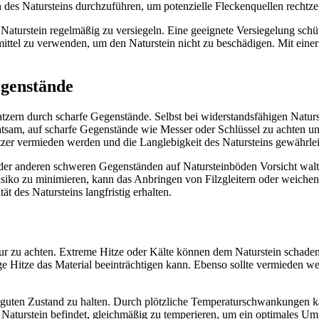
 des Natursteins durchzuführen, um potenzielle Fleckenquellen rechtzeit
 Naturstein regelmäßig zu versiegeln. Eine geeignete Versiegelung schüt
ittel zu verwenden, um den Naturstein nicht zu beschädigen. Mit eine
egenstände
atzern durch scharfe Gegenstände. Selbst bei widerstandsfähigen Natu
atsam, auf scharfe Gegenstände wie Messer oder Schlüssel zu achten un
er vermieden werden und die Langlebigkeit des Natursteins gewährlei
er anderen schweren Gegenständen auf Natursteinböden Vorsicht walte
Risiko zu minimieren, kann das Anbringen von Filzgleitern oder weiche
 des Natursteins langfristig erhalten.
eratur zu achten. Extreme Hitze oder Kälte können dem Naturstein schad
e Hitze das Material beeinträchtigen kann. Ebenso sollte vermieden wer
 guten Zustand zu halten. Durch plötzliche Temperaturschwankungen kan
 Naturstein befindet, gleichmäßig zu temperieren, um ein optimales Um