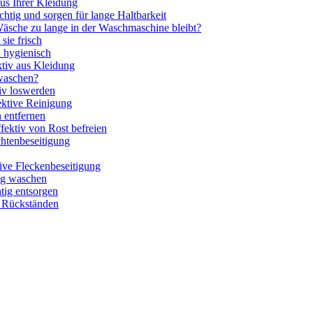
aus Ihrer Kleidung
tig und sorgen für lange Haltbarkeit
äsche zu lange in der Waschmaschine bleibt?
sie frisch
d hygienisch
ktiv aus Kleidung
waschen?
iv loswerden
ektive Reinigung
n entfernen
ffektiv von Rost befreien
chtenbeseitigung
tive Fleckenbeseitigung
tig waschen
htig entsorgen
n Rückständen