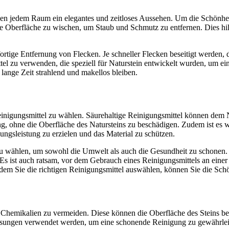
en jedem Raum ein elegantes und zeitloses Aussehen. Um die Schönheit 
ie Oberfläche zu wischen, um Staub und Schmutz zu entfernen. Dies hilf
fortige Entfernung von Flecken. Je schneller Flecken beseitigt werden, d
mittel zu verwenden, die speziell für Naturstein entwickelt wurden, um
 lange Zeit strahlend und makellos bleiben.
Reinigungsmittel zu wählen. Säurehaltige Reinigungsmittel können dem N
, ohne die Oberfläche des Natursteins zu beschädigen. Zudem ist es wi
ungsleistung zu erzielen und das Material zu schützen.
 zu wählen, um sowohl die Umwelt als auch die Gesundheit zu schonen.
Es ist auch ratsam, vor dem Gebrauch eines Reinigungsmittels an einer u
em Sie die richtigen Reinigungsmittel auswählen, können Sie die Schö
 Chemikalien zu vermeiden. Diese können die Oberfläche des Steins besc
 Lösungen verwendet werden, um eine schonende Reinigung zu gewährlei