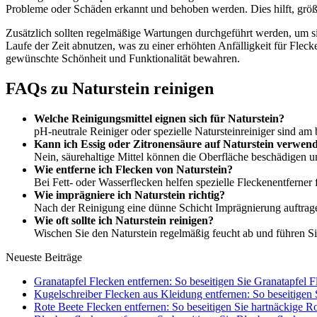
Probleme oder Schäden erkannt und behoben werden. Dies hilft, größe
Zusätzlich sollten regelmäßige Wartungen durchgeführt werden, um si
Laufe der Zeit abnutzen, was zu einer erhöhten Anfälligkeit für Flec
gewünschte Schönheit und Funktionalität bewahren.
FAQs zu Naturstein reinigen
Welche Reinigungsmittel eignen sich für Naturstein?
pH-neutrale Reiniger oder spezielle Natursteinreiniger sind am 
Kann ich Essig oder Zitronensäure auf Naturstein verwen
Nein, säurehaltige Mittel können die Oberfläche beschädigen u
Wie entferne ich Flecken von Naturstein?
Bei Fett- oder Wasserflecken helfen spezielle Fleckenentferner 
Wie imprägniere ich Naturstein richtig?
Nach der Reinigung eine dünne Schicht Imprägnierung auftrage
Wie oft sollte ich Naturstein reinigen?
Wischen Sie den Naturstein regelmäßig feucht ab und führen S
Neueste Beiträge
Granatapfel Flecken entfernen: So beseitigen Sie Granatapfel F
Kugelschreiber Flecken aus Kleidung entfernen: So beseitigen S
Rote Beete Flecken entfernen: So beseitigen Sie hartnäckige R