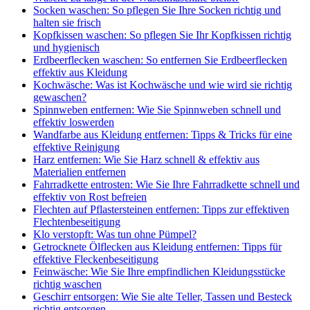
Socken waschen: So pflegen Sie Ihre Socken richtig und
halten sie frisch
Kopfkissen waschen: So pflegen Sie Ihr Kopfkissen richtig
und hygienisch
Erdbeerflecken waschen: So entfernen Sie Erdbeerflecken
effektiv aus Kleidung
Kochwäsche: Was ist Kochwäsche und wie wird sie richtig
gewaschen?
Spinnweben entfernen: Wie Sie Spinnweben schnell und
effektiv loswerden
Wandfarbe aus Kleidung entfernen: Tipps & Tricks für eine
effektive Reinigung
Harz entfernen: Wie Sie Harz schnell & effektiv aus
Materialien entfernen
Fahrradkette entrosten: Wie Sie Ihre Fahrradkette schnell und
effektiv von Rost befreien
Flechten auf Pflastersteinen entfernen: Tipps zur effektiven
Flechtenbeseitigung
Klo verstopft: Was tun ohne Pümpel?
Getrocknete Ölflecken aus Kleidung entfernen: Tipps für
effektive Fleckenbeseitigung
Feinwäsche: Wie Sie Ihre empfindlichen Kleidungsstücke
richtig waschen
Geschirr entsorgen: Wie Sie alte Teller, Tassen und Besteck
richtig entsorgen