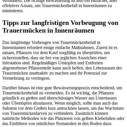
verhindern. Die richtige Bewässerung ist also ein einfacher, aber
effektiver Ansatz, um Trauermückenbefall in Innenräumen zu
minimieren.
Tipps zur langfristigen Vorbeugung von
Trauermücken in Innenräumen
Das langfristige Vorbeugen von Trauermückenbefall in
Innenräumen erfordert einige einfache Maßnahmen. Zuerst ist es
ratsam, Pflanzen vor dem Kauf sorgfältig zu überprüfen, um
sicherzustellen, dass sie frei von jeglichen Anzeichen einer
Infestation sind. Regelmäßiges Umtopfen und Entfernen
abgestorbener Pflanzenteile kann auch helfen, den Lebensraum der
Trauermücken unattraktiv zu machen und ihr Potenzial zur
Vermehrung zu verringern.
Darüber hinaus ist eine gute Bewässerungspraxis entscheidend, um
Trauermückenbefall zu vermeiden. Es ist wichtig, die Pflanzen
gründlich zu gießen und überschüssiges Wasser aus Untertassen
oder Übertöpfen abzulassen. Wenn möglich, sollte man auch das
Substrat vor dem Gießen kurz antrocknen lassen, um das Wachstum
von Trauermückenlarven zu verhindern. Zusätzlich können
natürliche Methoden wie das Platzieren von gelben Klebefallen oder
das Einführen von nützlichen Nematoden in den Boden dazu