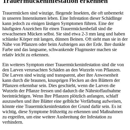
Trauermückeninfestation erkennen
Trauermücken sind winzige, fliegende Insekten, die oft unbemerkt
in unseren Innenräumen leben. Eine Infestation dieser Schädlinge
kann jedoch zu einigen lästigen Symptomen führen. Eine der
häufigsten Anzeichen für einen Trauermückenbefall sind die
erwachsenen Mücken selbst. Sie sind etwa 2-3 mm lang und haben
schlanke Körper mit langen, dünnen Beinen. Oft sieht man sie in der
Nähe von Pflanzen oder beim Aufsteigen aus der Erde. Ihre dunkle
Farbe und das langsame, schwankende Flugmuster machen sie
relativ leicht zu erkennen.
Ein weiteres Symptom einer Trauermückeninfestation sind die von
den Larven verursachten Schäden an den Wurzeln von Pflanzen.
Die Larven sind winzig und transparent, aber ihre Anwesenheit
kann durch die braunen, knusprigen Flecken an den Blättern der
Pflanzen erkennbar sein. Dies geschieht, wenn die Larven die
Wurzeln der Pflanze fressen und dadurch die Nährstoffaufnahme
beeinträchtigen. Wenn Ihre Pflanzen plötzlich anfangen, schlaff
auszusehen und ihre Blätter eine gelbliche Verfärbung aufweisen,
könnte eine Trauermückeninfestation der Grund dafür sein. Es ist
wichtig, diese Symptome frühzeitig zu erkennen und Maßnahmen
zu ergreifen, um eine weitere Ausbreitung der Infestation zu
verhindern.