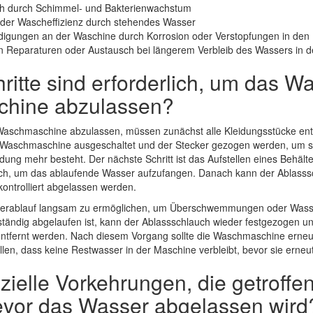
ch durch Schimmel- und Bakterienwachstum
 der Wascheffizienz durch stehendes Wasser
igungen an der Waschine durch Korrosion oder Verstopfungen in den
n Reparaturen oder Austausch bei längerem Verbleib des Wassers in 
itte sind erforderlich, um das Wa
hine abzulassen?
aschmaschine abzulassen, müssen zunächst alle Kleidungsstücke ent
e Waschmaschine ausgeschaltet und der Stecker gezogen werden, um si
ndung mehr besteht. Der nächste Schritt ist das Aufstellen eines Behält
ch, um das ablaufende Wasser aufzufangen. Danach kann der Ablasssc
ontrolliert abgelassen werden.
asserablauf langsam zu ermöglichen, um Überschwemmungen oder Wass
ständig abgelaufen ist, kann der Ablassschlauch wieder festgezogen u
tfernt werden. Nach diesem Vorgang sollte die Waschmaschine erneut 
len, dass keine Restwasser in der Maschine verbleibt, bevor sie erneu
zielle Vorkehrungen, die getroff
vor das Wasser abgelassen wird