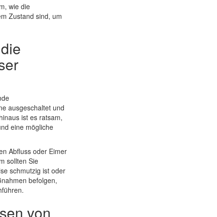
m, wie die
utem Zustand sind, um
 die
ser
nde
ine ausgeschaltet und
inaus ist es ratsam,
und eine mögliche
nen Abfluss oder Eimer
 sollten Sie
e schmutzig ist oder
aßnahmen befolgen,
hführen.
ssen von