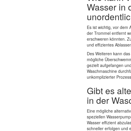
Wasser in
unordentli
Es ist wichtig, vor dem
der Trommel entfernt w
erschweren könnten. Zu
und effizientes Ablasse
Des Weiteren kann das 
mögliche Überschwemmu
gezielt aufgefangen und
Waschmaschine durchfüh
unkomplizierter Prozess 
Gibt es al
in der Wa
Eine mögliche alternat
speziellen Wasserpump
Wasser effizient abzu
schneller erfolgen und 