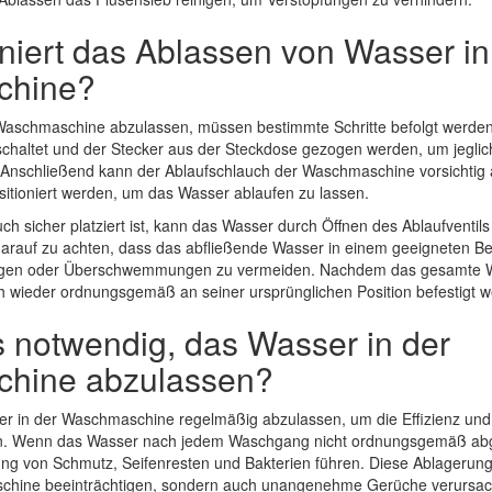
oniert das Ablassen von Wasser in
chine?
aschmaschine abzulassen, müssen bestimmte Schritte befolgt werden.
altet und der Stecker aus der Steckdose gezogen werden, um jegliche
Anschließend kann der Ablaufschlauch der Waschmaschine vorsichtig 
sitioniert werden, um das Wasser ablaufen zu lassen.
ch sicher platziert ist, kann das Wasser durch Öffnen des Ablaufventils 
 darauf zu achten, dass das abfließende Wasser in einem geeigneten B
gen oder Überschwemmungen zu vermeiden. Nachdem das gesamte Wa
h wieder ordnungsgemäß an seiner ursprünglichen Position befestigt 
s notwendig, das Wasser in der
hine abzulassen?
ser in der Waschmaschine regelmäßig abzulassen, um die Effizienz und
en. Wenn das Wasser nach jedem Waschgang nicht ordnungsgemäß abg
ng von Schmutz, Seifenresten und Bakterien führen. Diese Ablagerung
schine beeinträchtigen, sondern auch unangenehme Gerüche verursac