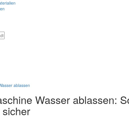
terialien
gen
Wasser ablassen
chine Wasser ablassen: So
 sicher