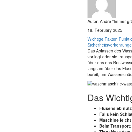
Autor: Andre "Immer g
18. February 2025
Wichtige Fakten
Funkti
Sicherheitsvorkehrung
Das Ablassen des Wasse
vorliegt oder sie trans
über das das Restwasse
langsam über das Flusen
bereit, um Wasserschä
Das Wichti
Flusensieb nutz
Falls kein Schl
Maschine leicht
Beim Transport:
Tipp:
Nach dem A