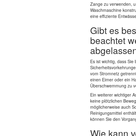
Zange zu verwenden, um
Waschmaschine konstruie
eine effiziente Entwäss
Gibt es be
beachtet 
abgelassen
Es ist wichtig, dass S
Sicherheitsvorkehrungen
vom Stromnetz getrennt 
einen Eimer oder ein H
Überschwemmung zu ve
Ein weiterer wichtiger 
keine plötzlichen Bewe
möglicherweise auch Sc
Reinigungsmittel enthä
können Sie den Vorgang
Wie kann v