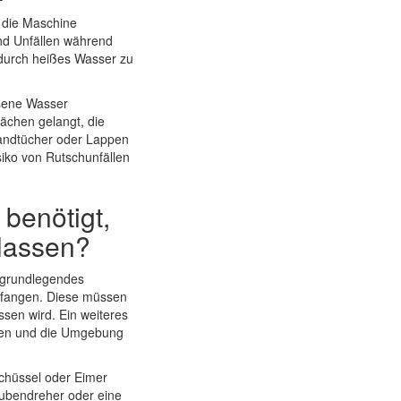
s die Maschine
und Unfällen während
durch heißes Wasser zu
ssene Wasser
ächen gelangt, die
Handtücher oder Lappen
siko von Rutschunfällen
benötigt,
lassen?
 grundlegendes
zufangen. Diese müssen
en wird. Ein weiteres
ngen und die Umgebung
Schüssel oder Eimer
aubendreher oder eine