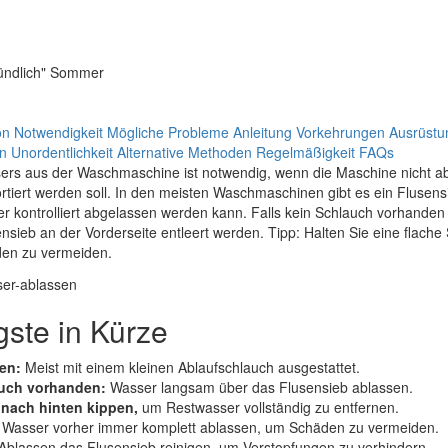
ründlich" Sommer
on
Notwendigkeit
Mögliche Probleme
Anleitung
Vorkehrungen
Ausrüstu
en
Unordentlichkeit
Alternative Methoden
Regelmäßigkeit
FAQs
rs aus der Waschmaschine ist notwendig, wenn die Maschine nicht ab
portiert werden soll. In den meisten Waschmaschinen gibt es ein Flusens
r kontrolliert abgelassen werden kann. Falls kein Schlauch vorhanden
sieb an der Vorderseite entleert werden. Tipp: Halten Sie eine flach
den zu vermeiden.
gste in Kürze
en:
Meist mit einem kleinen Ablaufschlauch ausgestattet.
auch vorhanden:
Wasser langsam über das Flusensieb ablassen.
 nach hinten kippen,
um Restwasser vollständig zu entfernen.
Wasser vorher immer komplett ablassen, um Schäden zu vermeiden.
blassen das Flusensieb reinigen, um Verstopfungen zu verhindern.