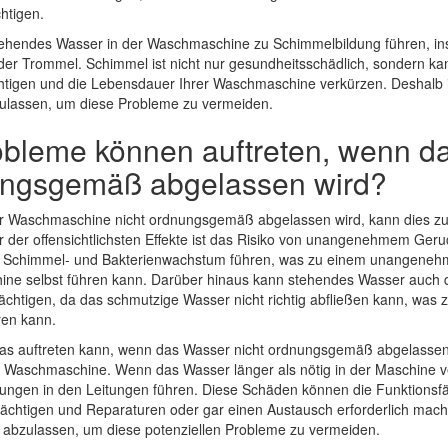
htigen.
tehendes Wasser in der Waschmaschine zu Schimmelbildung führen, in
er Trommel. Schimmel ist nicht nur gesundheitsschädlich, sondern kan
htigen und die Lebensdauer Ihrer Waschmaschine verkürzen. Deshalb i
ulassen, um diese Probleme zu vermeiden.
bleme können auftreten, wenn d
ungsgemäß abgelassen wird?
r Waschmaschine nicht ordnungsgemäß abgelassen wird, kann dies z
r der offensichtlichsten Effekte ist das Risiko von unangenehmem Ge
u Schimmel- und Bakterienwachstum führen, was zu einem unangeneh
ine selbst führen kann. Darüber hinaus kann stehendes Wasser auch di
chtigen, da das schmutzige Wasser nicht richtig abfließen kann, was 
ren kann.
das auftreten kann, wenn das Wasser nicht ordnungsgemäß abgelassen 
Waschmaschine. Wenn das Wasser länger als nötig in der Maschine ver
fungen in den Leitungen führen. Diese Schäden können die Funktionsfä
chtigen und Reparaturen oder gar einen Austausch erforderlich machen
abzulassen, um diese potenziellen Probleme zu vermeiden.