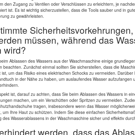
 den Zugang zu Ventilen oder Verschlüssen zu erleichtern, je nachde
rt ist. Es ist wichtig sicherzustellen, dass die Tools sauber und in g
erung zu gewährleisten.
stimmte Sicherheitsvorkehrungen,
werden müssen, während das Was
 wird?
ie beim Ablassen des Wassers aus der Waschmaschine einige grundlege
 beachten. Zunächst einmal sollten Sie sicherstellen, dass die Masch
ist, um das Risiko eines elektrischen Schocks zu vermeiden. Darüber h
andtuch in der Nähe zu haben, um auslaufendes Wasser aufzufangen 
rhindern.
Aspekt ist, darauf zu achten, dass Sie beim Ablassen des Wassers in ei
gungen machen, um ein Verschütten oder Spritzen zu vermeiden. Zudem
hutzhandschuhe tragen, insbesondere wenn das Wasser möglicherweis
lt, um Ihre Haut zu schützen. Indem Sie diese einfachen Sicherheitsm
 des Wasserablassens in der Waschmaschine sicher und effektiv durc
erhindert werden, dass das Abla