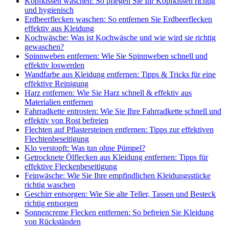
Kopfkissen waschen: So pflegen Sie Ihr Kopfkissen richtig
und hygienisch
Erdbeerflecken waschen: So entfernen Sie Erdbeerflecken
effektiv aus Kleidung
Kochwäsche: Was ist Kochwäsche und wie wird sie richtig
gewaschen?
Spinnweben entfernen: Wie Sie Spinnweben schnell und
effektiv loswerden
Wandfarbe aus Kleidung entfernen: Tipps & Tricks für eine
effektive Reinigung
Harz entfernen: Wie Sie Harz schnell & effektiv aus
Materialien entfernen
Fahrradkette entrosten: Wie Sie Ihre Fahrradkette schnell und
effektiv von Rost befreien
Flechten auf Pflastersteinen entfernen: Tipps zur effektiven
Flechtenbeseitigung
Klo verstopft: Was tun ohne Pümpel?
Getrocknete Ölflecken aus Kleidung entfernen: Tipps für
effektive Fleckenbeseitigung
Feinwäsche: Wie Sie Ihre empfindlichen Kleidungsstücke
richtig waschen
Geschirr entsorgen: Wie Sie alte Teller, Tassen und Besteck
richtig entsorgen
Sonnencreme Flecken entfernen: So befreien Sie Kleidung
von Rückständen