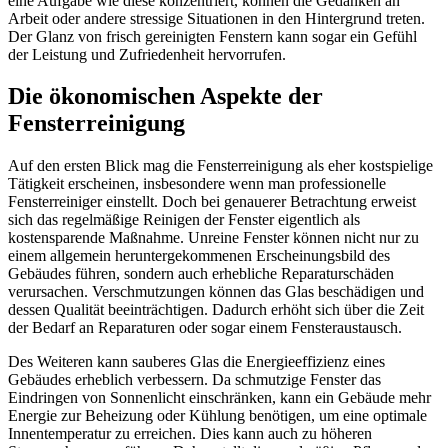
eine Aufgabe wie diese konzentriert, können die Gedanken an
Arbeit oder andere stressige Situationen in den Hintergrund treten.
Der Glanz von frisch gereinigten Fenstern kann sogar ein Gefühl
der Leistung und Zufriedenheit hervorrufen.
Die ökonomischen Aspekte der
Fensterreinigung
Auf den ersten Blick mag die Fensterreinigung als eher kostspielige
Tätigkeit erscheinen, insbesondere wenn man professionelle
Fensterreiniger einstellt. Doch bei genauerer Betrachtung erweist
sich das regelmäßige Reinigen der Fenster eigentlich als
kostensparende Maßnahme. Unreine Fenster können nicht nur zu
einem allgemein heruntergekommenen Erscheinungsbild des
Gebäudes führen, sondern auch erhebliche Reparaturschäden
verursachen. Verschmutzungen können das Glas beschädigen und
dessen Qualität beeinträchtigen. Dadurch erhöht sich über die Zeit
der Bedarf an Reparaturen oder sogar einem Fensteraustausch.
Des Weiteren kann sauberes Glas die Energieeffizienz eines
Gebäudes erheblich verbessern. Da schmutzige Fenster das
Eindringen von Sonnenlicht einschränken, kann ein Gebäude mehr
Energie zur Beheizung oder Kühlung benötigen, um eine optimale
Innentemperatur zu erreichen. Dies kann auch zu höheren