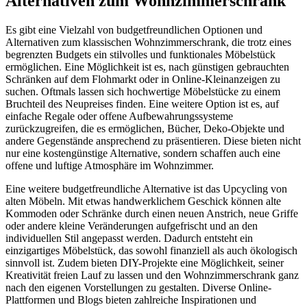
Alternativen zum Wohnzimmerschrank
Es gibt eine Vielzahl von budgetfreundlichen Optionen und
Alternativen zum klassischen Wohnzimmerschrank, die trotz eines
begrenzten Budgets ein stilvolles und funktionales Möbelstück
ermöglichen. Eine Möglichkeit ist es, nach günstigen gebrauchten
Schränken auf dem Flohmarkt oder in Online-Kleinanzeigen zu
suchen. Oftmals lassen sich hochwertige Möbelstücke zu einem
Bruchteil des Neupreises finden. Eine weitere Option ist es, auf
einfache Regale oder offene Aufbewahrungssysteme
zurückzugreifen, die es ermöglichen, Bücher, Deko-Objekte und
andere Gegenstände ansprechend zu präsentieren. Diese bieten nicht
nur eine kostengünstige Alternative, sondern schaffen auch eine
offene und luftige Atmosphäre im Wohnzimmer.
Eine weitere budgetfreundliche Alternative ist das Upcycling von
alten Möbeln. Mit etwas handwerklichem Geschick können alte
Kommoden oder Schränke durch einen neuen Anstrich, neue Griffe
oder andere kleine Veränderungen aufgefrischt und an den
individuellen Stil angepasst werden. Dadurch entsteht ein
einzigartiges Möbelstück, das sowohl finanziell als auch ökologisch
sinnvoll ist. Zudem bieten DIY-Projekte eine Möglichkeit, seiner
Kreativität freien Lauf zu lassen und den Wohnzimmerschrank ganz
nach den eigenen Vorstellungen zu gestalten. Diverse Online-
Plattformen und Blogs bieten zahlreiche Inspirationen und