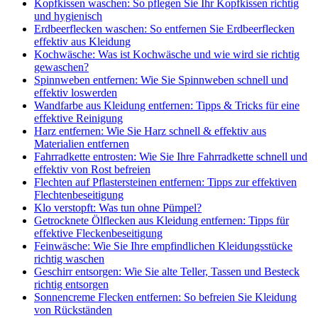
Kopfkissen waschen: So pflegen Sie Ihr Kopfkissen richtig
und hygienisch
Erdbeerflecken waschen: So entfernen Sie Erdbeerflecken
effektiv aus Kleidung
Kochwäsche: Was ist Kochwäsche und wie wird sie richtig
gewaschen?
Spinnweben entfernen: Wie Sie Spinnweben schnell und
effektiv loswerden
Wandfarbe aus Kleidung entfernen: Tipps & Tricks für eine
effektive Reinigung
Harz entfernen: Wie Sie Harz schnell & effektiv aus
Materialien entfernen
Fahrradkette entrosten: Wie Sie Ihre Fahrradkette schnell und
effektiv von Rost befreien
Flechten auf Pflastersteinen entfernen: Tipps zur effektiven
Flechtenbeseitigung
Klo verstopft: Was tun ohne Pümpel?
Getrocknete Ölflecken aus Kleidung entfernen: Tipps für
effektive Fleckenbeseitigung
Feinwäsche: Wie Sie Ihre empfindlichen Kleidungsstücke
richtig waschen
Geschirr entsorgen: Wie Sie alte Teller, Tassen und Besteck
richtig entsorgen
Sonnencreme Flecken entfernen: So befreien Sie Kleidung
von Rückständen